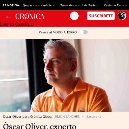
ES NOTICIA:
Quejas contra médicos
Toma de control de Parlem
Caída de Tecnotr
Leer en Castellano
Pásate al MODO AHORRO
Òscar Oliver para Crónica Global
SIMÓN SÁNCHEZ
Barcelona
Òscar Oliver, experto