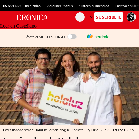
ES NOTICIA:
'Ikea chino'
Aerolínea Starlux
'Fintech' suspendida
Fugitivo en Sitg
Leer en Castellano
Pásate al MODO AHORRO
Los fundadores de Holaluz Ferran Nogué, Carlota Pi y Oriol Vila / EUROPA PRESS