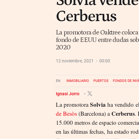
Solvia vende
Cerberus
La promotora de Oaktree coloca l
fondo de EEUU entre dudas sobre
2020
12 noviembre, 2021
00:00
INMOBILIARIO
PUERTOS
FONDOS DE INV
Ignasi Jorro
Solvia
La promotora
ha vendido el
Cerberus
de Besòs
(Barcelona) a
.
15.000 metros de espacio comercial
en las últimas fechas, ha estado ro