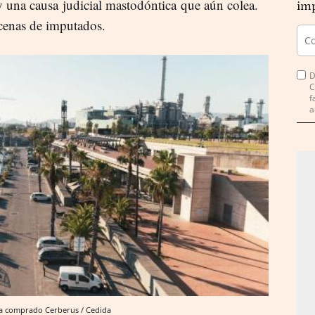
y una causa judicial mastodóntica que aún colea.
imp
ocenas de imputados.
D
C
f
a
ha comprado Cerberus / Cedida