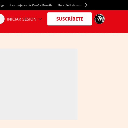
riga
Las mujeres de Onofre Bouvila
Ruta fácil de montaña
Nuevo tresmil de los Pir