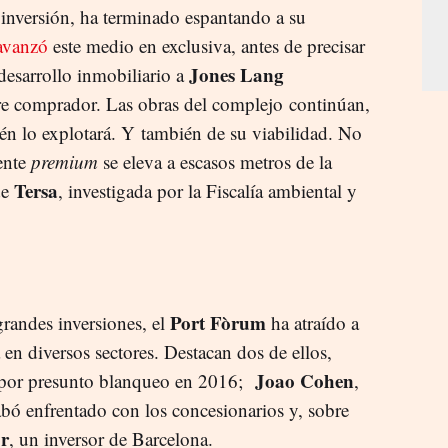
inversión, ha terminado espantando a su
avanzó
este medio en exclusiva, antes de precisar
Jones Lang
desarrollo inmobiliario a
re comprador. Las obras del complejo continúan,
ién lo explotará. Y también de su viabilidad. No
ente
premium
se eleva a escasos metros de la
Tersa
de
, investigada por la Fiscalía ambiental y
Port Fòrum
grandes inversiones, el
ha atraído a
en diversos sectores. Destacan dos de ellos,
Joao Cohen
por presunto blanqueo en 2016;
,
bó enfrentado con los concesionarios y, sobre
r
, un inversor de Barcelona.