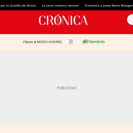
 por la alcaldía de Girona
La secta satánica neonazi
Entrevista a Josep Maria Malagar
Pásate al MODO AHORRO