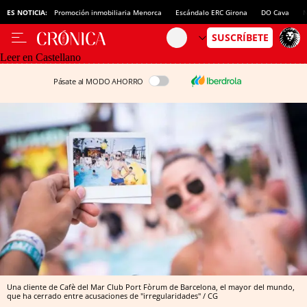
ES NOTICIA:
Promoción inmobiliaria Menorca
Escándalo ERC Girona
DO Cava
N
Leer en Castellano
Pásate al MODO AHORRO
Una cliente de Cafè del Mar Club Port Fòrum de Barcelona, el mayor del mundo,
que ha cerrado entre acusaciones de "irregularidades" / CG