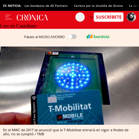
ES NOTICIA:
Los bandazos de AX Partners
Carrera por la alcaldía de Girona
La sec
Leer en Castellano
Pásate al MODO AHORRO
En el MWC de 2017 se anunció que la T-Mobilitat entraría en vigor a finales de
año, no se cumplió / TMB