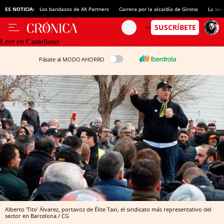
ES NOTICIA:
Los bandazos de AX Partners
Carrera por la alcaldía de Girona
La sec
Leer en Castellano
Pásate al MODO AHORRO
Alberto 'Tito' Álvarez, portavoz de Élite Taxi, el sindicato más representativo del
sector en Barcelona / CG