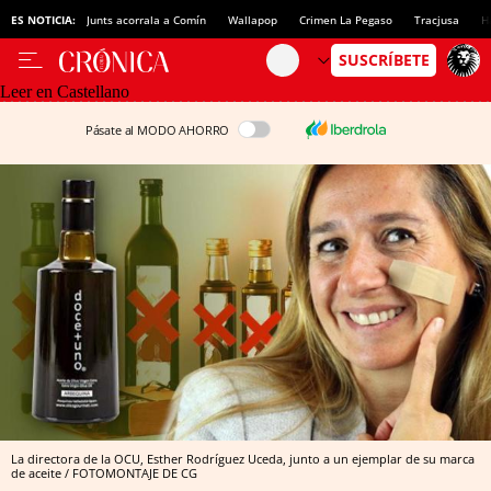
ES NOTICIA:
Junts acorrala a Comín
Wallapop
Crimen La Pegaso
Tracjusa
H
Leer en Castellano
Pásate al MODO AHORRO
La directora de la OCU, Esther Rodríguez Uceda, junto a un ejemplar de su marca
de aceite / FOTOMONTAJE DE CG