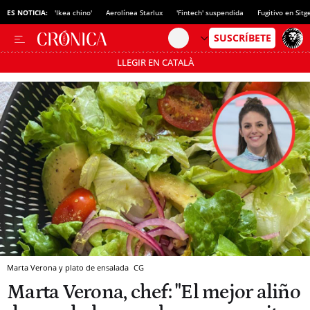
ES NOTICIA:
'Ikea chino'
Aerolínea Starlux
'Fintech' suspendida
Fugitivo en Sitg
LLEGIR EN CATALÀ
Pásate al MODO AHORRO
Marta Verona y plato de ensalada
CG
Marta Verona, chef: "El mejor aliño