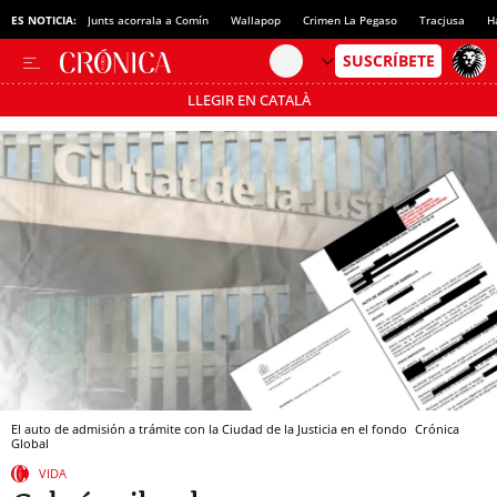
ES NOTICIA:
Junts acorrala a Comín
Wallapop
Crimen La Pegaso
Tracjusa
H
LLEGIR EN CATALÀ
Pásate al MODO AHORRO
El auto de admisión a trámite con la Ciudad de la Justicia en el fondo
Crónica
Global
VIDA