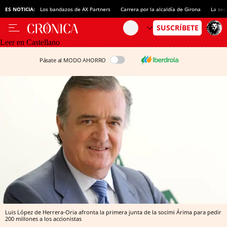
ES NOTICIA:
Los bandazos de AX Partners
Carrera por la alcaldía de Girona
La sec
Leer en Castellano
Pásate al MODO AHORRO
Luis López de Herrera-Oria afronta la primera junta de la socimi Árima para pedir
200 millones a los accionistas