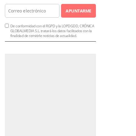
APUNTARME
De conformidad con el RGPD y la LOPDGDD, CRÓNICA
GLOBALMEDIA S.L. tratará los datos facilitados con la
finalidad de remitirle noticias de actualidad.