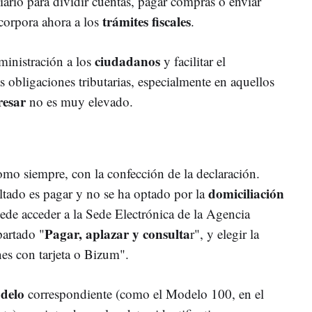
iario para dividir cuentas, pagar compras o enviar
trámites fiscales
ncorpora ahora a los
.
ciudadanos
ministración a los
y facilitar el
 obligaciones tributarias, especialmente en aquellos
resar
no es muy elevado.
o siempre, con la confección de la declaración.
domiciliación
ltado es pagar y no se ha optado por la
uede acceder a la Sede Electrónica de la Agencia
Pagar, aplazar y consulta
partado "
r", y elegir la
es con tarjeta o Bizum".
delo
correspondiente (como el Modelo 100, en el