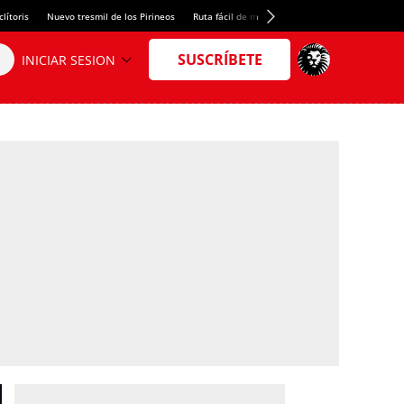
lítoris
Nuevo tresmil de los Pirineos
Ruta fácil de montaña
El arroz más meloso