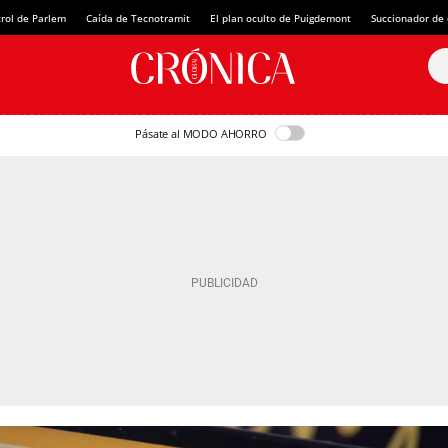
rol de Parlem
Caída de Tecnotramit
El plan oculto de Puigdemont
Succionador de c
Pásate al MODO AHORRO