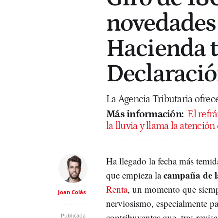
novedades s
Hacienda t
Declaració
La Agencia Tributaria ofrec
Más información:
El refrá
la lluvia y llama la atención
Ha llegado la fecha más temida
campaña de 
que empieza la
Renta
, un momento que siemp
Joan Colás
nerviosismo, especialmente pa
contribuyentes que, tras revisar
Publicada