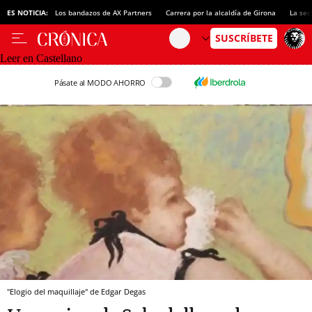
ES NOTICIA:
Los bandazos de AX Partners
Carrera por la alcaldía de Girona
La sec
Leer en Castellano
Pásate al MODO AHORRO
"Elogio del maquillaje" de Edgar Degas