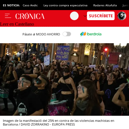
ES NOTICIA:
Caso Andic
Ley contra compra especulativa
Radares Altafulla
Junt
Leer en Castellano
Pásate al MODO AHORRO
Imagen de la manifestació del 25N en contra de las violencias machistas en
Barcelona / DAVID ZORRAKINO - EUROPA PRESS