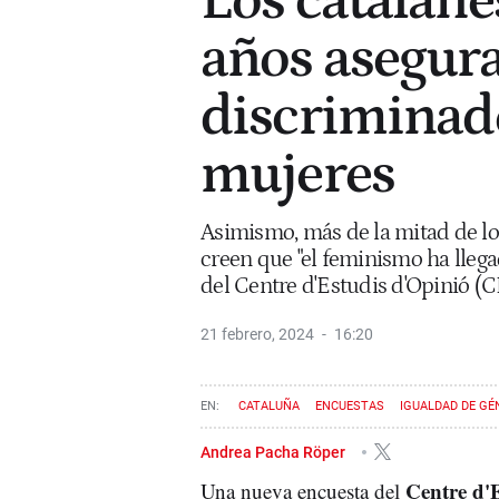
Los catalane
años asegur
discriminado
mujeres
Asimismo, más de la mitad de l
creen que "el feminismo ha llega
del Centre d'Estudis d'Opinió (
21 febrero, 2024
16:20
CATALUÑA
ENCUESTAS
IGUALDAD DE GÉ
CENTRO DE ESTUDIOS DE OPINIÓN (CEO)
DESIG
Andrea Pacha Röper
Centre d'
Una nueva encuesta del