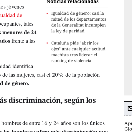
Noticias relacionadas
los jóvenes
Igualdad de género: casi la
gualdad de
mitad de los departamentos
ocupantes, tales
de la Generalitat incumplen
s menores de 24
la ley de paridad
nados
frente a las
Cataluña pide "abrir los
ojos" ante cualquier actitud
machista tras liderar el
ranking de violencia
idad identifica
20%
de las mujeres, casi el
de la población
d de género.
s discriminación, según los
s hombres de entre 16 y 24 años son los únicos
Apú
Glo
los hombres sufren más discriminación que
ue