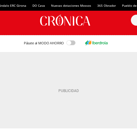
ándalo ERC Girona
DO Cava
Nuevas dotaciones Mossos
365 Obrador
Pueblo de
Pásate al MODO AHORRO