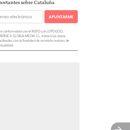
ortantes sobre Cataluña
APUNTARME
e conformidad con el RGPD y la LOPDGDD,
RÓNICA GLOBALMEDIA S.L. tratará los datos
acilitados con la finalidad de remitirle noticias de
ctualidad.