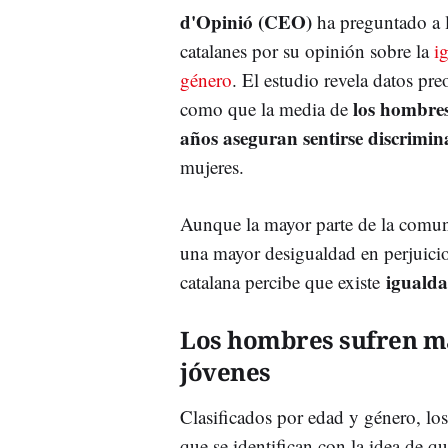
d'Opinió (CEO)
ha preguntado a 
catalanes por su opinión sobre la
i
género
. El estudio revela datos pre
los hombre
como que la media de
años aseguran sentirse discrimi
mujeres.
Aunque la mayor parte de la comun
una mayor desigualdad en perjuicio 
igualda
catalana percibe que existe
Los hombres sufren má
jóvenes
Clasificados por edad y género, lo
que se identifican con la idea de q