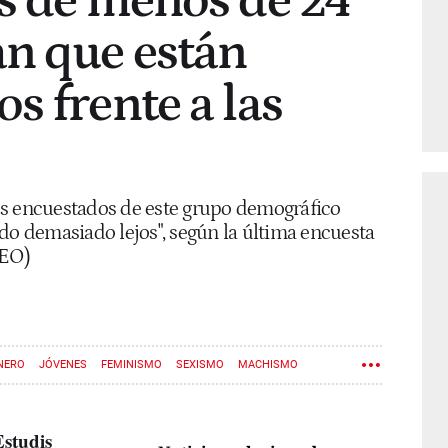
s de menos de 24
an que están
s frente a las
os encuestados de este grupo demográfico
do demasiado lejos", según la última encuesta
CEO)
NERO
JÓVENES
FEMINISMO
SEXISMO
MACHISMO
UALDAD DE GÉNERO
VOX
Estudis