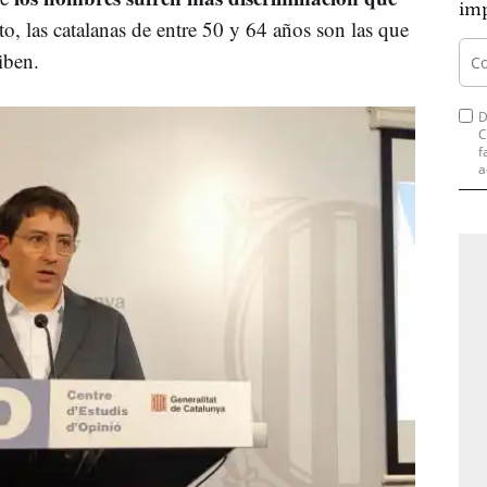
imp
o, las catalanas de entre 50 y 64 años son las que
iben.
D
C
f
a