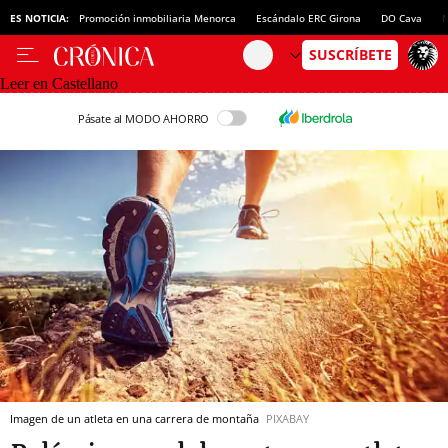
ES NOTICIA:
Promoción inmobiliaria Menorca
Escándalo ERC Girona
DO Cava
N
Leer en Castellano
Pásate al MODO AHORRO
Imagen de un atleta en una carrera de montaña
PIXABAY