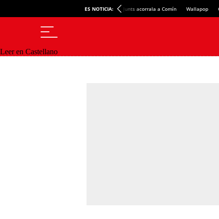
ES NOTICIA:
Junts acorrala a Comín
Wallapop
Leer en Castellano