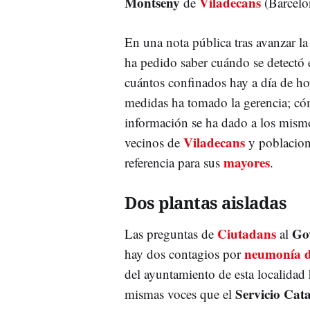
Montseny
Viladecans
de
(Barcelo
En una nota pública tras avanzar l
ha pedido saber cuándo se detectó 
cuántos confinados hay a día de ho
medidas ha tomado la gerencia; cóm
información se ha dado a los mismo
Viladecans
vecinos de
y poblacion
mayores
referencia para sus
.
Dos plantas aisladas
Ciutadans
Go
Las preguntas de
al
neumonía 
hay dos contagios por
del ayuntamiento de esta localidad
Servicio Cat
mismas voces que el