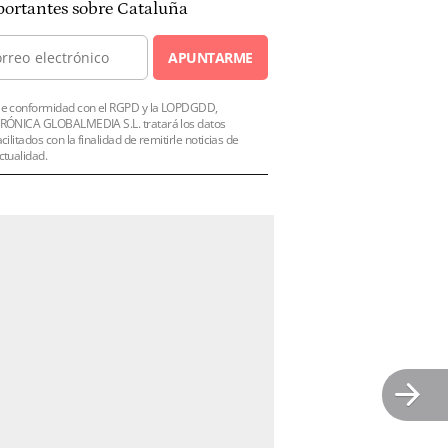
ortantes sobre Cataluña
APUNTARME
e conformidad con el RGPD y la LOPDGDD,
RÓNICA GLOBALMEDIA S.L. tratará los datos
acilitados con la finalidad de remitirle noticias de
ctualidad.