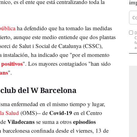
ico, es el ente que está centralizando toda la
imp
pública
ha defendido que ha tomado las medidas
D
bierto, aunque este medio entiende que dos plantas
C
f
nsorci de Salut i Social de Catalunya (CSSC),
a
la instalación, ha indicado que "por el momento
positivos
s
". Los mayores contagiados "han sido
cans
".
l club del W Barcelona
isma enfermedad en el mismo tiempo y lugar,
Covid-19
 la Salud
(OMS)-- de
en el Centro
Viladecans
episodios
 de
se suma a otros
n barcelonesa confinada desde el viernes, 13 de