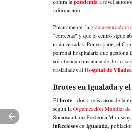
pandemia
contra la
a nivel autonóm
información.
Precisamente, la
gran aseguradora 
"correctas" y que el centro sigue a
están cerradas. Por su parte, el Co
patronal hospitalaria que gestiona 
solo tienen constancia de dos caso
Hospital de Vilade
trasladados al
Brotes en Igualada y e
brote
El
--dos o más casos de la m
según la
Organización Mundial de
Sociosanitario Frederica Montseny
infecciosos
Igualada
en
, població