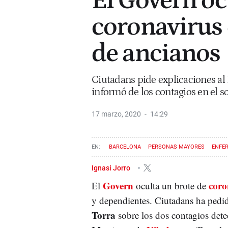
El Govern oc
coronavirus 
de ancianos
Ciutadans pide explicaciones al
informó de los contagios en el s
17 marzo, 2020
14:29
BARCELONA
PERSONAS MAYORES
ENFE
Ignasi Jorro
Govern
coro
El
oculta un brote de
y dependientes. Ciutadans ha pedid
Torra
sobre los dos contagios dete