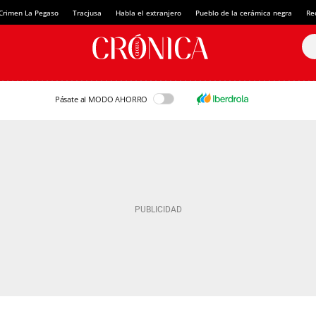
Crimen La Pegaso
Tracjusa
Habla el extranjero
Pueblo de la cerámica negra
Re
Pásate al MODO AHORRO