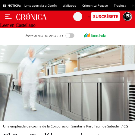
ES NOTICIA:
Junts acorrala a Comín
Wallapop
Crimen La Pegaso
Tracjusa
H
Leer en Castellano
Pásate al MODO AHORRO
Una empleada de cocina de la Corporación Sanitaria Parc Taulí de Sabadell / CG