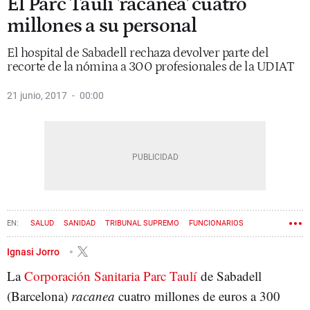
El Parc Taulí 'racanea' cuatro
millones a su personal
El hospital de Sabadell rechaza devolver parte del
recorte de la nómina a 300 profesionales de la UDIAT
21 junio, 2017
00:00
SALUD
SANIDAD
TRIBUNAL SUPREMO
FUNCIONARIOS
PARC TAULÍ
SABADELL
RELACIONES LABORALES
Ignasi Jorro
La
Corporación Sanitaria Parc Taulí
de Sabadell
(Barcelona)
racanea
cuatro millones de euros a 300