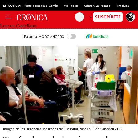
ES NOTICIA:
Junts acorrala a Comín
Wallapop
Crimen La Pegaso
Tracjusa
H
Leer en Castellano
Pásate al MODO AHORRO
Imagen de las urgencias saturadas del Hospital Parc Taulí de Sabadell / CG