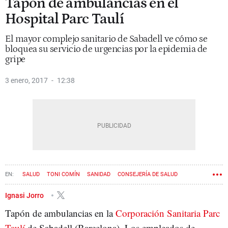
Tapón de ambulancias en el
Hospital Parc Taulí
El mayor complejo sanitario de Sabadell ve cómo se
bloquea su servicio de urgencias por la epidemia de
gripe
3 enero, 2017
12:38
SALUD
TONI COMÍN
SANIDAD
CONSEJERÍA DE SALUD
URGENCIAS
Ignasi Jorro
Tapón de ambulancias en la
Corporación Sanitaria Parc
Taulí
de Sabadell (Barcelona). Los empleados de