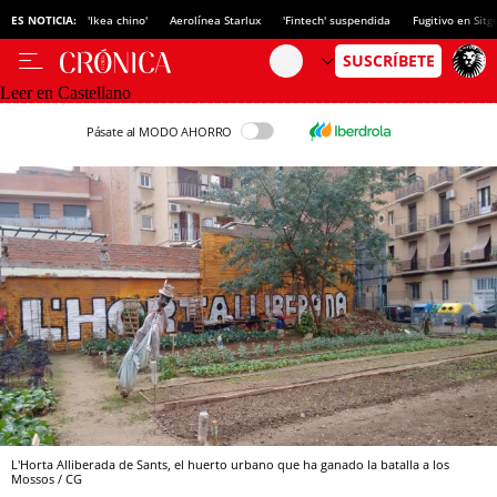
ES NOTICIA:
'Ikea chino'
Aerolínea Starlux
'Fintech' suspendida
Fugitivo en Sitg
Leer en Castellano
Pásate al MODO AHORRO
L'Horta Alliberada de Sants, el huerto urbano que ha ganado la batalla a los
Mossos / CG