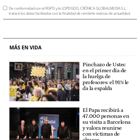
De conformidad con el RGPD y la LOPDGDD, CRÓNICA GLOBALMEDIA S.L.
tratará los datos facilitados con la finalidad de remitirle noticias de actualidad.
MÁS EN VIDA
Pinchazo de Ustec
en el primer día de
la huelga de
profesores: el 91% le
da la espalda
El Papa recibirá a
47.000 personas en
su visita a Barcelona
y valora reunirse
con víctimas de