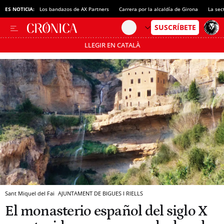
ES NOTICIA:
Los bandazos de AX Partners
Carrera por la alcaldía de Girona
La sec
LLEGIR EN CATALÀ
Pásate al MODO AHORRO
Sant Miquel del Fai
AJUNTAMENT DE BIGUES I RIELLS
El monasterio español del siglo X