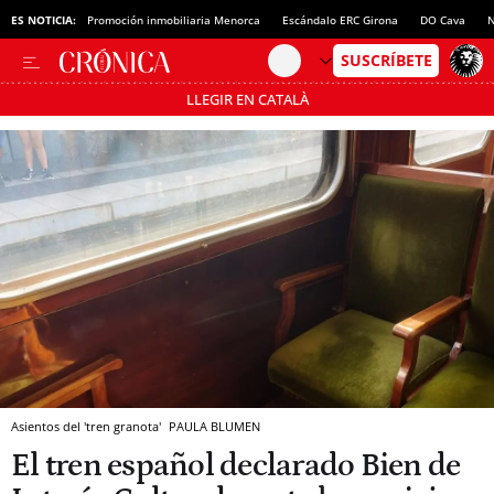
ES NOTICIA:
Promoción inmobiliaria Menorca
Escándalo ERC Girona
DO Cava
N
LLEGIR EN CATALÀ
Pásate al MODO AHORRO
Asientos del 'tren granota'
PAULA BLUMEN
El tren español declarado Bien de