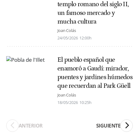
templo romano del siglo II,
un famoso mercado y
mucha cultura
Joan Colás
24/05/2026
12:00h
El pueblo español que
enamoró a Gaudí: mirador,
puentes y jardines húmedos
que recuerdan al Park Güell
Joan Colás
18/05/2026
10:25h
ANTERIOR
SIGUIENTE