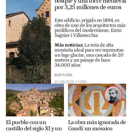
bosque y una torre medieval
por 3,25 millones de euros
Este edificio, erigido en 1894, es
obra de uno de los arquitectos más
prolíficos del modernismo, Enric
Sagnier i Villavecchia
Más noticias:
La ruta de alta
montaña ideal para ver marmotas:
un lago glaciar, una cascada de 20
metros y un paisaje de hace
34.000 años
Joan Colás
01/08/2026
11:00h
El pueblo con un
La obra más ignorada de
castillo del siglo XI y un
Gaudí: un mosaico