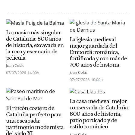
La masía más singular
de Cataluña: 800 años
La iglesia medieval
de historia, excavada en
mejor guardada del
la roca y escenario de
Empordà: románica,
película
fortificada y con más de
700 años de historia
Joan Colás
Joan Colás
07/07/2026
14:00h
07/07/2026
10:00h
La casa medieval mejor
conservada de Cataluña:
El rincón costero de
800 años de historia,
Cataluña perfecto para
patio porticado y de
una escapada:
estilo románico
patrimonio modernista
del siglo XI,
Joan Colás