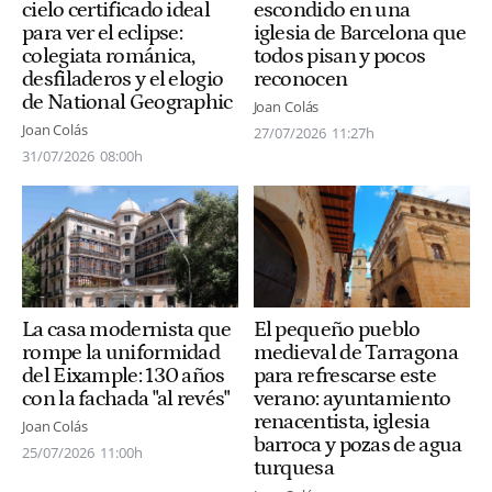
cielo certificado ideal
escondido en una
para ver el eclipse:
iglesia de Barcelona que
colegiata románica,
todos pisan y pocos
desfiladeros y el elogio
reconocen
de National Geographic
Joan Colás
Joan Colás
27/07/2026
11:27h
31/07/2026
08:00h
La casa modernista que
El pequeño pueblo
rompe la uniformidad
medieval de Tarragona
del Eixample: 130 años
para refrescarse este
con la fachada "al revés"
verano: ayuntamiento
renacentista, iglesia
Joan Colás
barroca y pozas de agua
25/07/2026
11:00h
turquesa