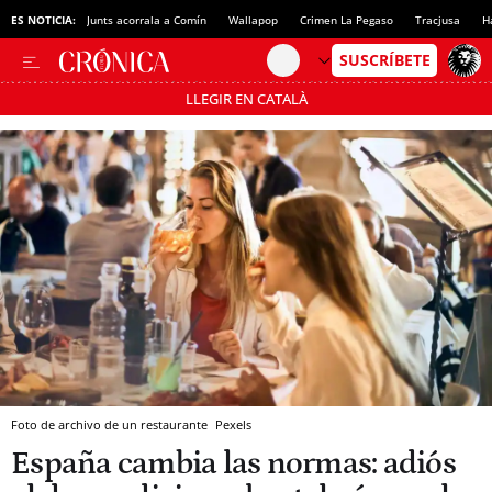
ES NOTICIA:
Junts acorrala a Comín
Wallapop
Crimen La Pegaso
Tracjusa
H
LLEGIR EN CATALÀ
Pásate al MODO AHORRO
Foto de archivo de un restaurante
Pexels
España cambia las normas: adiós