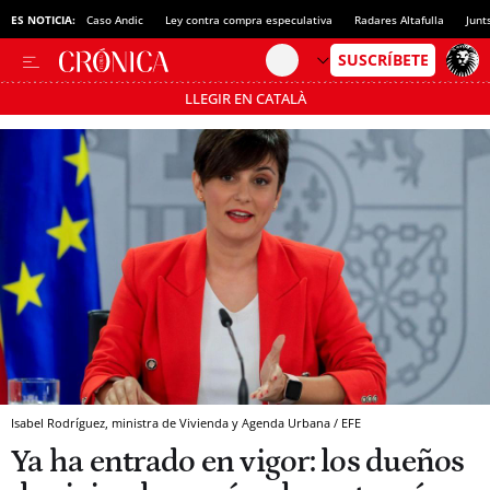
ES NOTICIA:
Caso Andic
Ley contra compra especulativa
Radares Altafulla
Junt
LLEGIR EN CATALÀ
Pásate al MODO AHORRO
Isabel Rodríguez, ministra de Vivienda y Agenda Urbana / EFE
Ya ha entrado en vigor: los dueños