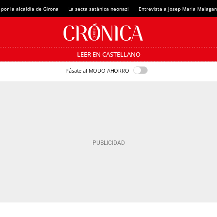
 por la alcaldía de Girona
La secta satánica neonazi
Entrevista a Josep Maria Malagar
LEER EN CASTELLANO
Pásate al MODO AHORRO