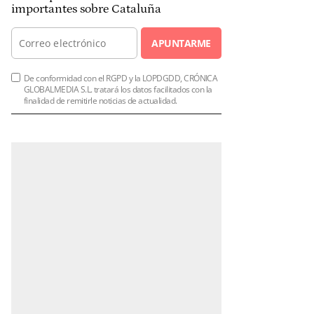
importantes sobre Cataluña
APUNTARME
De conformidad con el RGPD y la LOPDGDD, CRÓNICA
GLOBALMEDIA S.L. tratará los datos facilitados con la
finalidad de remitirle noticias de actualidad.