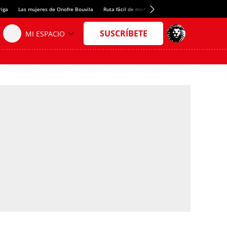
riga
Las mujeres de Onofre Bouvila
Ruta fácil de montaña
Nuevo tresmil de los Pir