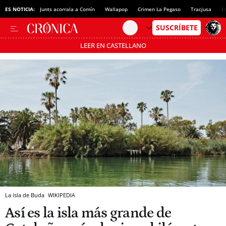
ES NOTICIA:
Junts acorrala a Comín
Wallapop
Crimen La Pegaso
Tracjusa
H
LEER EN CASTELLANO
Pásate al MODO AHORRO
La isla de Buda
WIKIPEDIA
Así es la isla más grande de