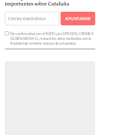
importantes sobre Cataluña
APUNTARME
De conformidad con el RGPD y la LOPDGDD, CRÓNICA
GLOBALMEDIA S.L. tratará los datos facilitados con la
finalidad de remitirle noticias de actualidad.