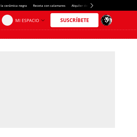
 la cerámica negra
Receta con calamares
Alquiler de habitaciones en España
Créd