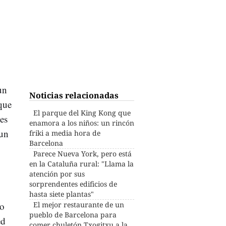
un
Noticias relacionadas
que
El parque del King Kong que
 es
enamora a los niños: un rincón
 un
friki a media hora de
Barcelona
Parece Nueva York, pero está
en la Cataluña rural: "Llama la
atención por sus
sorprendentes edificios de
hasta siete plantas"
go
El mejor restaurante de un
pueblo de Barcelona para
ed
comer chuletón Txogitxu a la