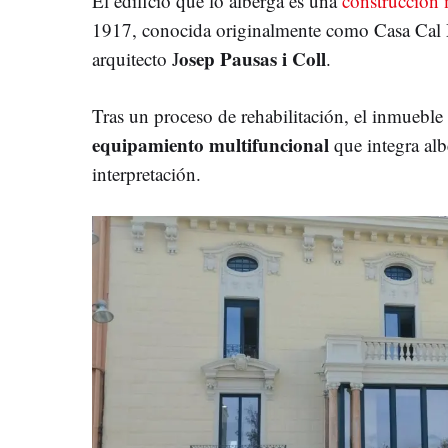
El edificio que lo alberga es una
construcción 
1917, conocida originalmente como Casa Cal M
osep Pausas i Coll
arquitecto J
.
Tras un proceso de rehabilitación, el inmueble
equipamiento multifuncional
que integra alb
interpretación.