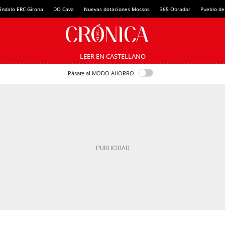
ándalo ERC Girona
DO Cava
Nuevas dotaciones Mossos
365 Obrador
Pueblo de
LEER EN CASTELLANO
Pásate al MODO AHORRO