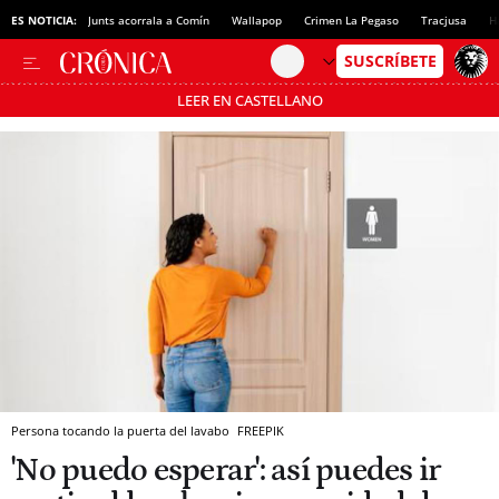
ES NOTICIA:
Junts acorrala a Comín
Wallapop
Crimen La Pegaso
Tracjusa
H
LEER EN CASTELLANO
Pásate al MODO AHORRO
Persona tocando la puerta del lavabo
FREEPIK
'No puedo esperar': así puedes ir