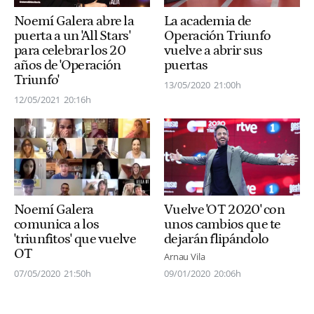
Noemí Galera abre la
La academia de
puerta a un 'All Stars'
Operación Triunfo
para celebrar los 20
vuelve a abrir sus
años de 'Operación
puertas
Triunfo'
13/05/2020
21:00h
12/05/2021
20:16h
Noemí Galera
Vuelve 'OT 2020' con
comunica a los
unos cambios que te
'triunfitos' que vuelve
dejarán flipándolo
OT
Arnau Vila
07/05/2020
21:50h
09/01/2020
20:06h