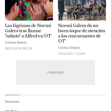
Las lágrimas de Noemí
Noemí Galera da un
Galera tras llamar
buen toque de atención
"niñato" a Alfred en 'OT'
a los concursantes de
'OT'
Crónica Directo
Crónica Directo
04/01/2018
08:22h
15/12/2017
12:24h
Secciones