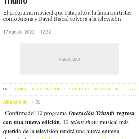
Triunfo'
El programa musical que catapultó a la fama a artistas
como Aitana y David Bisbal volverá a la televisión
17 agosto, 2022
12:32
MÚSICA
OPERACIÓN TRIUNFO
CANTANTES
NOEMÍ GALERA
AITANA
Alba Giraldo
Operación Triunfo
regresa
¡Confirmado! El programa
con una nueva edición
. El
talent show
musical más
querido de la televisión tendrá una nueva entrega