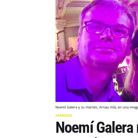
Noemí Galera y su marido, Arnau Vilà, en una ima
FAMOSOS
Noemí Galera