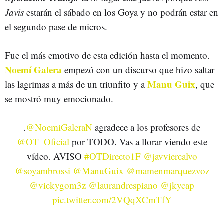
Javis
estarán el sábado en los Goya y no podrán estar en
el segundo pase de micros.
Fue el más emotivo de esta edición hasta el momento.
Noemí Galera
empezó con un discurso que hizo saltar
Manu Guix
las lagrimas a más de un triunfito y a
, que
se mostró muy emocionado.
.
@NoemiGaleraN
agradece a los profesores de
@OT_Oficial
por TODO. Vas a llorar viendo este
vídeo. AVISO
#OTDirecto1F
@javviercalvo
@soyambrossi
@ManuGuix
@mamenmarquezvoz
@vickygom3z
@laurandrespiano
@jkycap
pic.twitter.com/2VQqXCmTfY