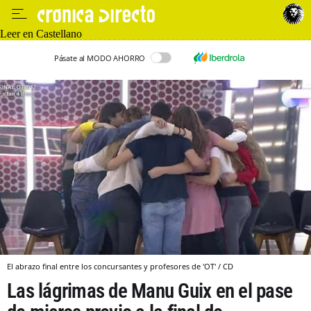
Leer en Castellano
Pásate al MODO AHORRO
El abrazo final entre los concursantes y profesores de 'OT' / CD
Las lágrimas de Manu Guix en el pase