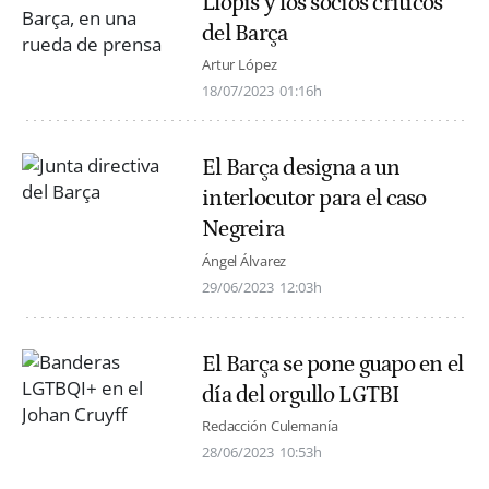
Llopis y los socios críticos
del Barça
Artur López
18/07/2023
01:16h
El Barça designa a un
interlocutor para el caso
Negreira
Ángel Álvarez
29/06/2023
12:03h
El Barça se pone guapo en el
día del orgullo LGTBI
Redacción Culemanía
28/06/2023
10:53h