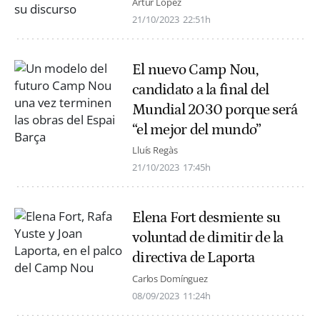
Artur López
21/10/2023
22:51h
El nuevo Camp Nou,
candidato a la final del
Mundial 2030 porque será
“el mejor del mundo”
Lluís Regàs
21/10/2023
17:45h
Elena Fort desmiente su
voluntad de dimitir de la
directiva de Laporta
Carlos Domínguez
08/09/2023
11:24h