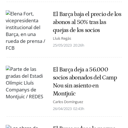
El Barça baja el precio de los
abonos al 50% tras las
quejas de los socios
Lluís Regàs
25/05/2023
20:26h
El Barça deja a 56.000
socios abonados del Camp
Nou sin asiento en
Montjuïc
Carlos Domínguez
26/04/2023
02:43h