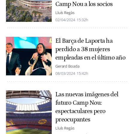
Camp Nou a los socios
Lluís Regàs
02/04/2024
15:32h
El Barça de Laporta ha
perdido a 38 mujeres
empleadas en el último año
Gerard Boada
08/03/2024
15:42h
Las nuevas imágenes del
futuro Camp Nou:
espectaculares pero
preocupantes
Lluís Regàs