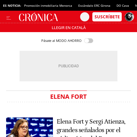
ES NOTICIA:
Promoción inmobiliaria Menorca
Escándalo ERC Girona
DO Cava
N
LLEGIR EN CATALÀ
Pásate al MODO AHORRO
ELENA FORT
Elena Fort y Sergi Atienza,
grandes señalados por el