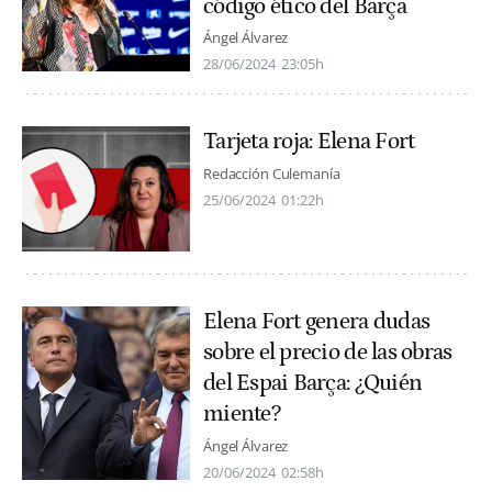
código ético del Barça
Ángel Álvarez
28/06/2024
23:05h
Tarjeta roja: Elena Fort
Redacción Culemanía
25/06/2024
01:22h
Elena Fort genera dudas
sobre el precio de las obras
del Espai Barça: ¿Quién
miente?
Ángel Álvarez
20/06/2024
02:58h