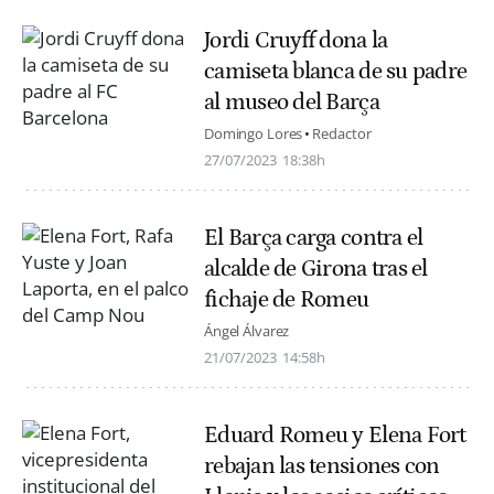
Jordi Cruyff dona la
camiseta blanca de su padre
al museo del Barça
Domingo Lores
Redactor
27/07/2023
18:38h
El Barça carga contra el
alcalde de Girona tras el
fichaje de Romeu
Ángel Álvarez
21/07/2023
14:58h
Eduard Romeu y Elena Fort
rebajan las tensiones con