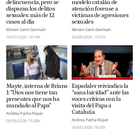
modelo catalán de
delincuencia, pero se
atención forense a
disparan los delitos
víctimas de agresiones
sexuales: más de 12
sexuales
casos al día
Miriam Saint-Germain
Miriam Saint-Germain
26/06/2026
17:01h
16/07/2026
19:14h
Mayte, interna de Brians
Espadaler reivindica la
1: "Dios nos tiene tan
“sana laicidad” ante las
presentes que nos ha
voces críticas con la
mandado al Papa"
visita del Papa a
Cataluña
Andrea Pacha Röper
Andrea Pacha Röper
05/06/2026
15:30h
30/05/2026
18:07h