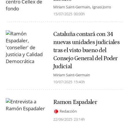
Miriam Saint-Germain
Ignasi Jorro
15/07/2025
00:00h
Cataluña contará con 34
nuevas unidades judiciales
tras el visto bueno del
Consejo General del Poder
Judicial
Miriam Saint-Germain
10/07/2025
15:40h
Ramon Espadaler
Redacción
22/06/2025
23:14h