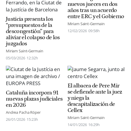
nuevos jueces en dos
años tras un acuerdo
entre ERC y el Gobierno
Justicia presenta los
Miriam Saint-Germain
“presupuestos de la
descongestión” para
12/02/2026
09:58h
aliviar el colapso de los
juzgados
Miriam Saint-Germain
05/03/2026
12:32h
El albacea de Pere Mir
se defiende ante la juez
Cataluña incorpora 91
y niega la
nuevas plazas judiciales
descapitalización de
en 2026
Cellex
Andrea Pacha Röper
Miriam Saint-Germain
26/01/2026
15:23h
14/01/2026
16:29h