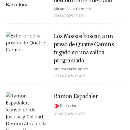
descontrol del mercado
Miriam Saint-Germain
20/11/2025
00:00h
Los Mossos buscan a un
preso de Quatre Camins
fugado en una salida
programada
Andrea Pacha Röper
17/11/2025
15:43h
Ramon Espadaler
Redacción
31/10/2025
00:00h