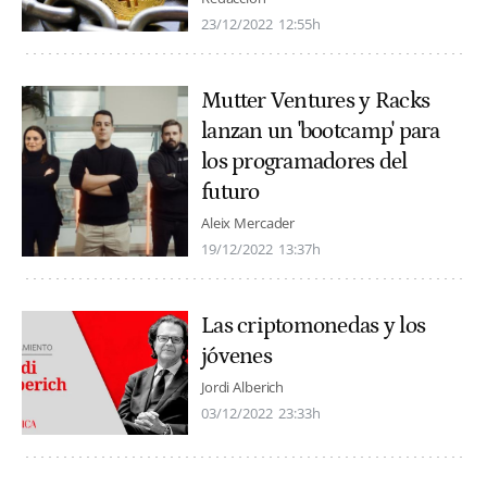
23/12/2022
12:55h
Mutter Ventures y Racks
lanzan un 'bootcamp' para
los programadores del
futuro
Aleix Mercader
19/12/2022
13:37h
Las criptomonedas y los
jóvenes
Jordi Alberich
03/12/2022
23:33h