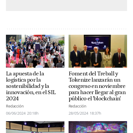
La apuesta de la
Foment del Treball y
logística por la
Tokenize lanzarán un
sostenibilidad y la
congreso en noviembre
innovación, en el SIL
para hacer llegar al gran
2024
público el 'blockchain'
Redacción
Redacción
06/06/2024
20:18h
28/05/2024
18:37h