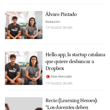
Álvaro Pintado
Redacción
17/10/2023
00:30h
Hello.app, la startup catalana
que quiere desbancar a
Dropbox
Aleix Mercader
17/10/2023
00:30h
Recio (Learning Heroes):
“Los docentes deben