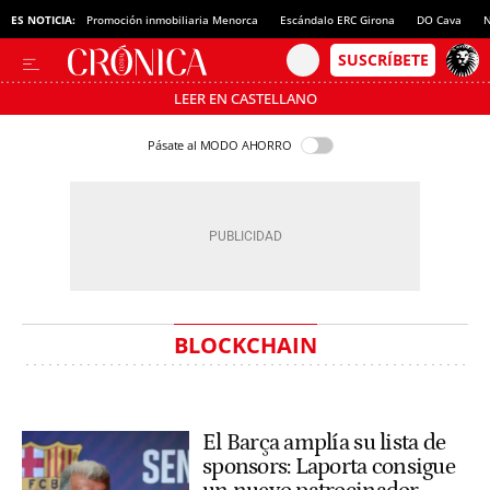
ES NOTICIA:
Promoción inmobiliaria Menorca
Escándalo ERC Girona
DO Cava
N
LEER EN CASTELLANO
Pásate al MODO AHORRO
BLOCKCHAIN
El Barça amplía su lista de
sponsors: Laporta consigue