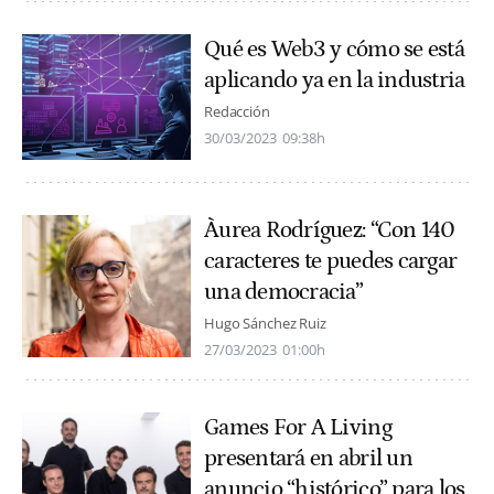
Qué es Web3 y cómo se está
aplicando ya en la industria
Redacción
30/03/2023
09:38h
Àurea Rodríguez: “Con 140
caracteres te puedes cargar
una democracia”
Hugo Sánchez Ruiz
27/03/2023
01:00h
Games For A Living
presentará en abril un
anuncio “histórico” para los