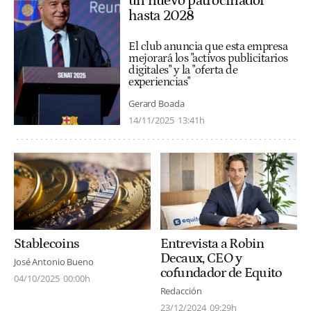
un nuevo patrocinador
hasta 2028
El club anuncia que esta empresa
mejorará los "activos publicitarios
digitales" y la "oferta de
experiencias"
Gerard Boada
14/11/2025
13:41h
Entrevista a Robin
Stablecoins
Decaux, CEO y
José Antonio Bueno
cofundador de Equito
04/10/2025
00:00h
Redacción
23/12/2024
09:29h