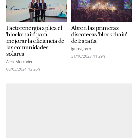
Factorenergia aplica el
Abren las primeras
'blockchain' para
discotecas 'blockchain'
mejorar la eficiencia de
de España
las comunidades
Ignasi Jorro
solares
31/10/2023
11:29h
Aleix Mercader
06/03/2024
12:26h