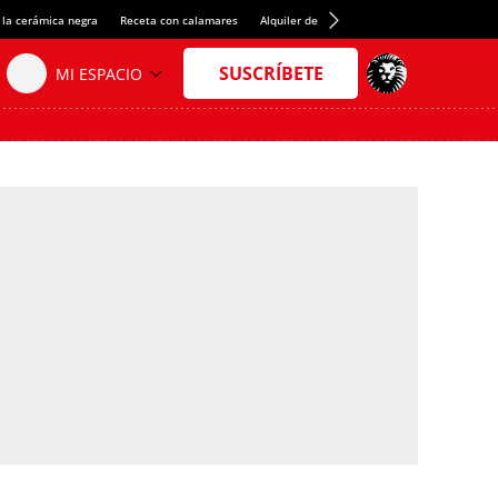
 la cerámica negra
Receta con calamares
Alquiler de habitaciones en España
Créd