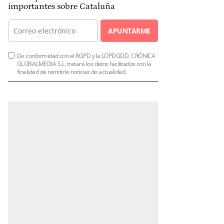
importantes sobre Cataluña
APUNTARME
De conformidad con el RGPD y la LOPDGDD, CRÓNICA
GLOBALMEDIA S.L. tratará los datos facilitados con la
finalidad de remitirle noticias de actualidad.