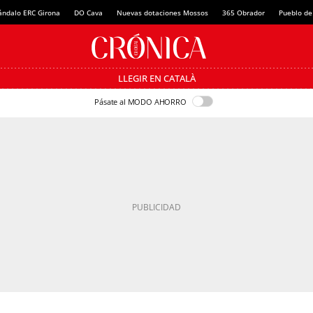
ándalo ERC Girona
DO Cava
Nuevas dotaciones Mossos
365 Obrador
Pueblo de
LLEGIR EN CATALÀ
Pásate al MODO AHORRO