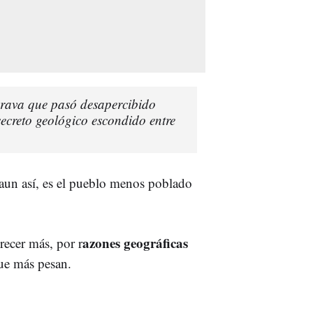
Brava que pasó desapercibido
ecreto geológico escondido entre
 aun así, es el pueblo menos poblado
azones geográficas
recer más, por r
que más pesan.