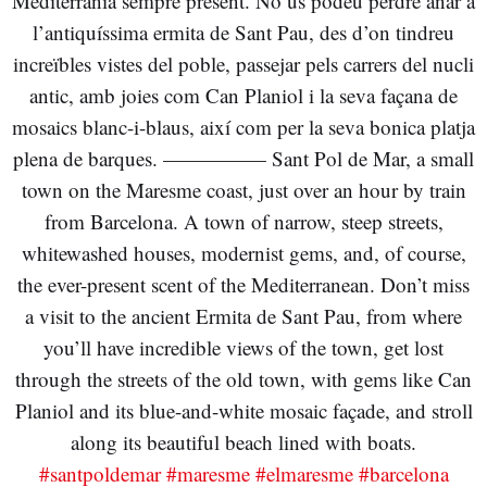
Mediterrània sempre present. No us podeu perdre anar a
l’antiquíssima ermita de Sant Pau, des d’on tindreu
increïbles vistes del poble, passejar pels carrers del nucli
antic, amb joies com Can Planiol i la seva façana de
mosaics blanc-i-blaus, així com per la seva bonica platja
plena de barques. ————— Sant Pol de Mar, a small
town on the Maresme coast, just over an hour by train
from Barcelona. A town of narrow, steep streets,
whitewashed houses, modernist gems, and, of course,
the ever-present scent of the Mediterranean. Don’t miss
a visit to the ancient Ermita de Sant Pau, from where
you’ll have incredible views of the town, get lost
through the streets of the old town, with gems like Can
Planiol and its blue-and-white mosaic façade, and stroll
along its beautiful beach lined with boats.
#santpoldemar
#maresme
#elmaresme
#barcelona