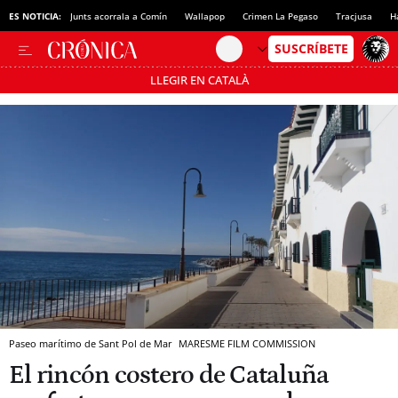
ES NOTICIA:
Junts acorrala a Comín
Wallapop
Crimen La Pegaso
Tracjusa
H
LLEGIR EN CATALÀ
Pásate al MODO AHORRO
Paseo marítimo de Sant Pol de Mar
MARESME FILM COMMISSION
El rincón costero de Cataluña