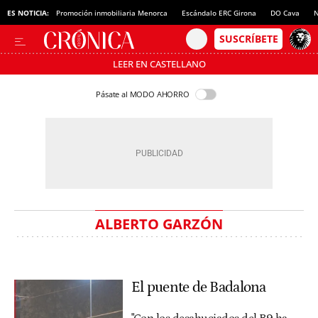
ES NOTICIA:
Promoción inmobiliaria Menorca
Escándalo ERC Girona
DO Cava
N
LEER EN CASTELLANO
Pásate al MODO AHORRO
ALBERTO GARZÓN
El puente de Badalona