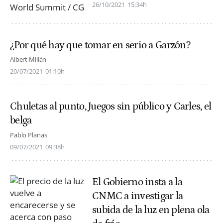
26/10/2021
15:34h
¿Por qué hay que tomar en serio a Garzón?
Albert Milián
20/07/2021
01:10h
Chuletas al punto, Juegos sin público y Carles, el
belga
Pablo Planas
09/07/2021
09:38h
El Gobierno insta a la
CNMC a investigar la
subida de la luz en plena ola