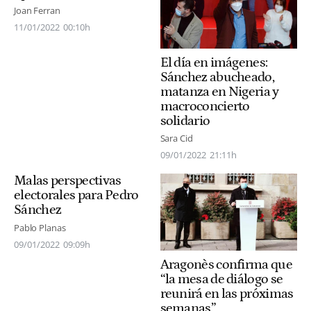
Joan Ferran
11/01/2022
00:10h
El día en imágenes:
Sánchez abucheado,
matanza en Nigeria y
macroconcierto
solidario
Sara Cid
09/01/2022
21:11h
Malas perspectivas
electorales para Pedro
Sánchez
Pablo Planas
09/01/2022
09:09h
Aragonès confirma que
“la mesa de diálogo se
reunirá en las próximas
semanas”