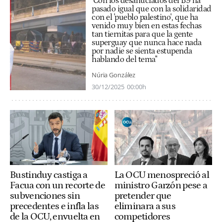
"Con los desahuciados del B9 ha
pasado igual que con la solidaridad
con el 'pueblo palestino', que ha
venido muy bien en estas fechas
tan tiernitas para que la gente
superguay que nunca hace nada
por nadie se sienta estupenda
hablando del tema"
Núria González
30/12/2025
00:00h
Bustinduy castiga a
La OCU menospreció al
Facua con un recorte de
ministro Garzón pese a
subvenciones sin
pretender que
precedentes e infla las
eliminara a sus
de la OCU, envuelta en
competidores