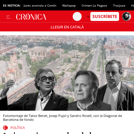
ES NOTICIA:
Junts acorrala a Comín
Wallapop
Crimen La Pegaso
Tracjusa
H
LLEGIR EN CATALÀ
Pásate al MODO AHORRO
Fotomontaje de Tatxo Benet, Josep Pujol y Sandro Rosell, con la Diagonal de
Barcelona de fondo
POLÍTICA