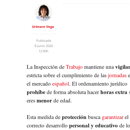
Urimare Vega
Publicada
8 junio 2026
12:00h
vigila
La Inspección de
Trabajo
mantiene una
estricta sobre el cumplimiento de las
jornadas
el mercado
español
. El ordenamiento jurídico
prohíbe
horas extra
de forma absoluta hacer
s
menor
eres
de edad.
protección
Esta medida de
busca
garantizar
el
personal y educativo
correcto desarrollo
de lo