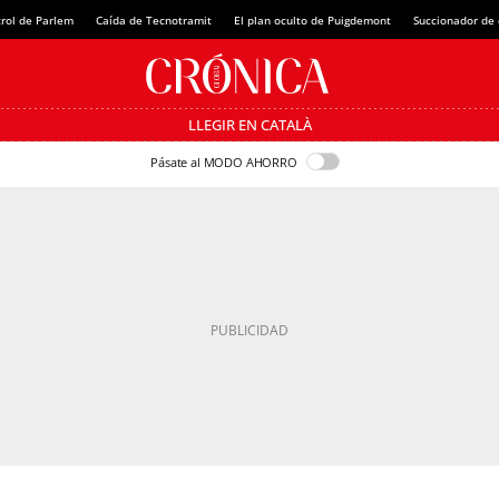
rol de Parlem
Caída de Tecnotramit
El plan oculto de Puigdemont
Succionador de c
LLEGIR EN CATALÀ
Pásate al MODO AHORRO