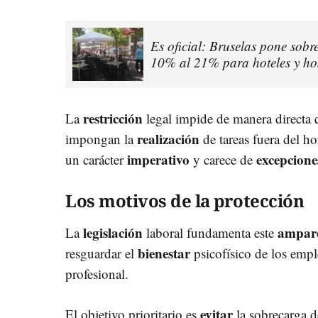
Es oficial: Bruselas pone sobr
10% al 21% para hoteles y hos
restricción
La
legal impide de manera directa
realización
impongan la
de tareas fuera del h
imperativo
excepcion
un carácter
y carece de
Los motivos de la protección
legislación
ampa
La
laboral fundamenta este
bienestar
resguardar el
psicofísico de los emp
profesional.
evitar
El objetivo prioritario es
la sobrecarga d