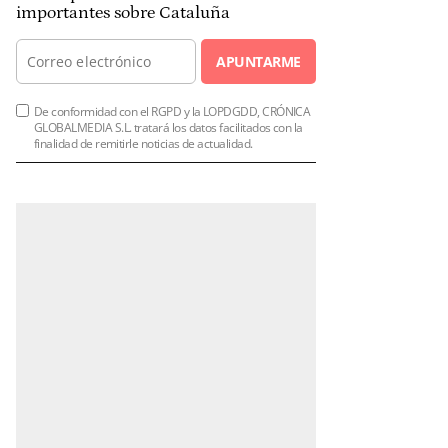
importantes sobre Cataluña
APUNTARME
De conformidad con el RGPD y la LOPDGDD, CRÓNICA
GLOBALMEDIA S.L. tratará los datos facilitados con la
finalidad de remitirle noticias de actualidad.