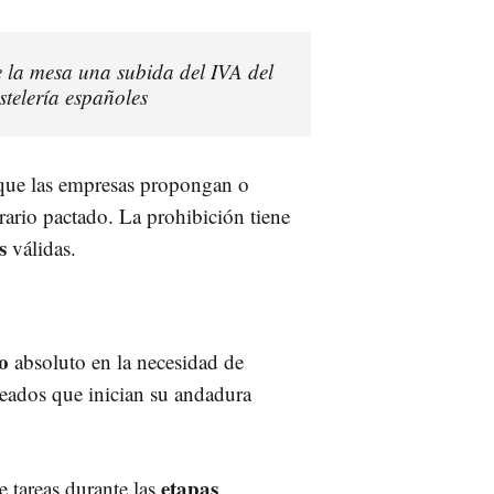
e la mesa una subida del IVA del
telería españoles
 que las empresas propongan o
orario pactado. La prohibición tiene
es
válidas.
ro
absoluto en la necesidad de
leados que inician su andadura
etapas
e tareas durante las