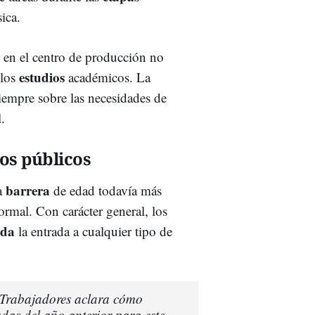
ica.
s
en el centro de producción no
estudios
 los
académicos. La
iempre sobre las necesidades de
.
os públicos
barrera
na
de edad todavía más
ormal. Con carácter general, los
ida
la entrada a cualquier tipo de
s Trabajadores aclara cómo
das del año anterior para este