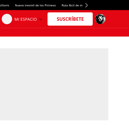
lítoris
Nuevo tresmil de los Pirineos
Ruta fácil de montaña
El arroz más meloso