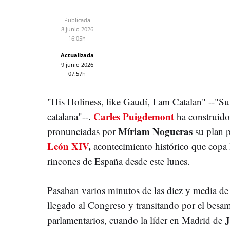
Publicada
8 junio 2026
16:05h
Actualizada
9 junio 2026
07:57h
"His Holiness, like Gaudí, I am Catalan" --"S
Carles Puigdemont
catalana"--.
ha construido 
Míriam Nogueras
pronunciadas por
su plan p
León XIV
,
acontecimiento histórico que copa l
rincones de España desde este lunes.
Pasaban varios minutos de las diez y media de 
llegado al Congreso y transitando por el besa
J
parlamentarios, cuando la líder en Madrid de