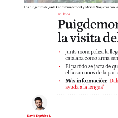
Los dirigentes de Junts Carles Puigdemont y Míriam Nogueras con la 
POLÍTICA
Puigdemont
la visita d
Junts monopoliza la lleg
catalana como arma sens
El partido se jacta de q
el besamanos de la porta
Más información:
Dalm
ayuda a la lengua"
David Expósito J.