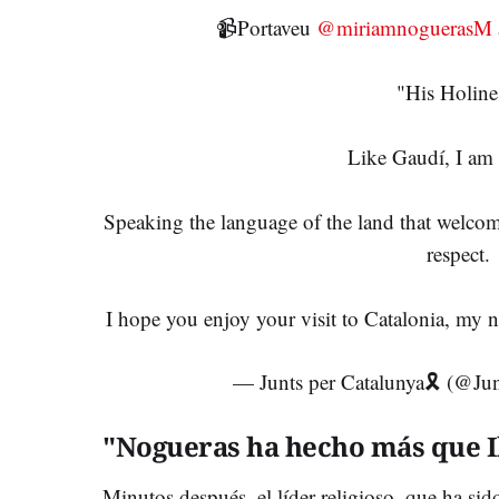
📹Portaveu
@miriamnoguerasM
"His Holine
Like Gaudí, I am 
Speaking the language of the land that welcom
respect.
I hope you enjoy your visit to Catalonia, my 
— Junts per Catalunya🎗 (@Ju
"Nogueras ha hecho más que I
Minutos después, el líder religioso, que ha si