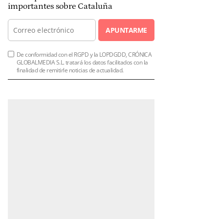
importantes sobre Cataluña
APUNTARME
De conformidad con el RGPD y la LOPDGDD, CRÓNICA
GLOBALMEDIA S.L. tratará los datos facilitados con la
finalidad de remitirle noticias de actualidad.