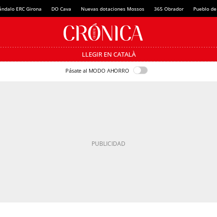
ándalo ERC Girona
DO Cava
Nuevas dotaciones Mossos
365 Obrador
Pueblo de
LLEGIR EN CATALÀ
Pásate al MODO AHORRO