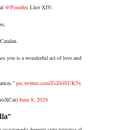
al
@Pontifex
Lleó XIV:
ss,
Catalan.
es you is a wonderful act of love and
nation."
pic.twitter.com/ZcZ6lSUK5x
ntsXCat)
June 8, 2026
lla"
do ovacionado durante siete minutos al