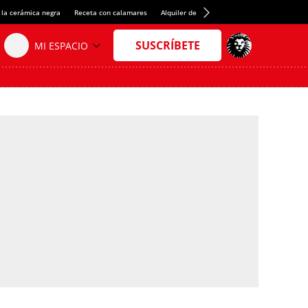
 la cerámica negra
Receta con calamares
Alquiler de habitaciones en España
Créd