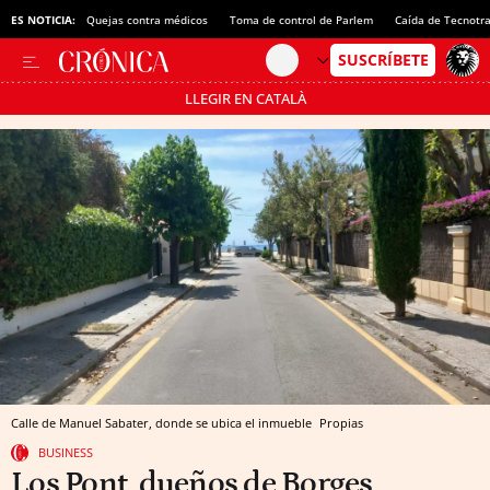
ES NOTICIA:
Quejas contra médicos
Toma de control de Parlem
Caída de Tecnotr
LLEGIR EN CATALÀ
Pásate al MODO AHORRO
Calle de Manuel Sabater, donde se ubica el inmueble
Propias
BUSINESS
Los Pont, dueños de Borges,