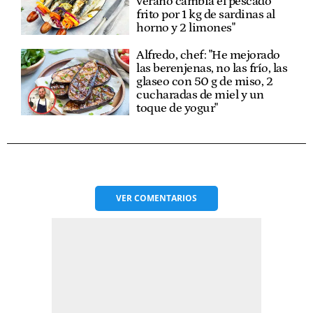
verano cambia el pescado
frito por 1 kg de sardinas al
horno y 2 limones"
Alfredo, chef: "He mejorado
las berenjenas, no las frío, las
glaseo con 50 g de miso, 2
cucharadas de miel y un
toque de yogur"
VER
COMENTARIOS