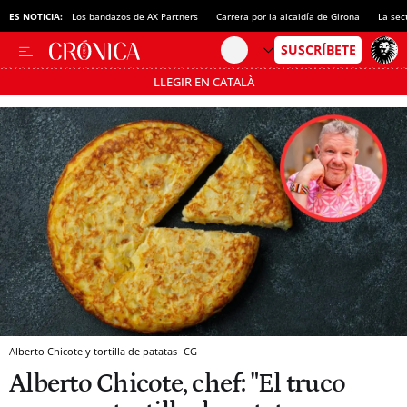
ES NOTICIA:
Los bandazos de AX Partners
Carrera por la alcaldía de Girona
La sec
LLEGIR EN CATALÀ
Pásate al MODO AHORRO
Alberto Chicote y tortilla de patatas
CG
Alberto Chicote, chef: "El truco