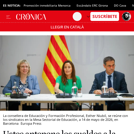
ES NOTICIA:
Promoción inmobiliaria Menorca
Escándalo ERC Girona
DO Cava
N
LLEGIR EN CATALÀ
Pásate al MODO AHORRO
La consellera de Educación y Formación Profesional, Esther Niubó, se reúne con
los sindicatos en la Mesa Sectorial de Educación, a 14 de mayo de 2026, en
Barcelona
Europa Press