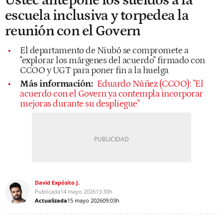
Ustec antepone los sueldos a la
escuela inclusiva y torpedea la
reunión con el Govern
El departamento de Niubó se compromete a
"explorar los márgenes del acuerdo" firmado con
CCOO y UGT para poner fin a la huelga
Más información:
Eduardo Núñez (CCOO): "El
acuerdo con el Govern ya contempla incorporar
mejoras durante su despliegue"
David Expósito J.
Publicada
14 mayo 2026
13:30h
Actualizada
15 mayo 2026
09:03h