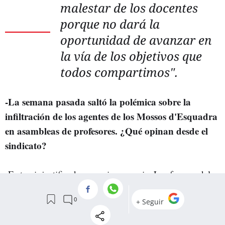
malestar de los docentes
porque no dará la
oportunidad de avanzar en
la vía de los objetivos que
todos compartimos".
-La semana pasada saltó la
polémica sobre la
infiltración de los agentes de los Mossos d'Esquadra
en asambleas de profesores. ¿Qué opinan desde el
sindicato?
-Es tan injustificada como innecesaria. Las fuerzas del
orden no tienen que estar para controlar asambleas de
ningún tipo, y menos en mitad de un conflicto laboral.
Pero también consideramos que esa crítica se la podrían