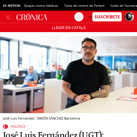
ES NOTICIA:
Quejas contra médicos
Toma de control de Parlem
Caída de Tecnotr
LLEGIR EN CATALÀ
Pásate al MODO AHORRO
José Luis Fernández
SIMÓN SÁNCHEZ
Barcelona
POLÍTICA
José Luis Fernández (UGT):