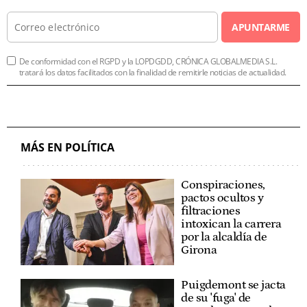
APUNTARME
De conformidad con el RGPD y la LOPDGDD, CRÓNICA GLOBALMEDIA S.L.
tratará los datos facilitados con la finalidad de remitirle noticias de actualidad.
MÁS EN POLÍTICA
Conspiraciones,
pactos ocultos y
filtraciones
intoxican la carrera
por la alcaldía de
Girona
Puigdemont se jacta
de su 'fuga' de