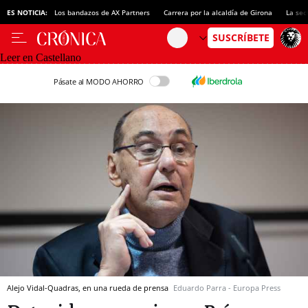
ES NOTICIA:
Los bandazos de AX Partners
Carrera por la alcaldía de Girona
La sec
Leer en Castellano
Pásate al MODO AHORRO
Alejo Vidal-Quadras, en una rueda de prensa
Eduardo Parra - Europa Press