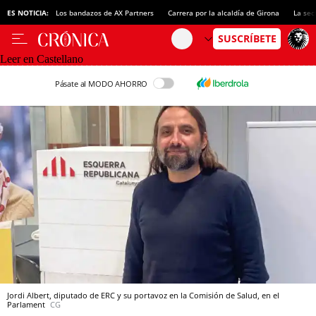
ES NOTICIA:
Los bandazos de AX Partners
Carrera por la alcaldía de Girona
La sec
Leer en Castellano
Pásate al MODO AHORRO
Jordi Albert, diputado de ERC y su portavoz en la Comisión de Salud, en el
Parlament
CG