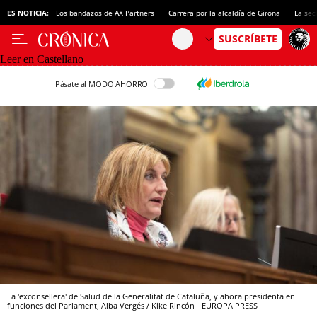
ES NOTICIA:
Los bandazos de AX Partners
Carrera por la alcaldía de Girona
La sec
Leer en Castellano
Pásate al MODO AHORRO
La 'exconsellera' de Salud de la Generalitat de Cataluña, y ahora presidenta en
funciones del Parlament, Alba Vergés / Kike Rincón - EUROPA PRESS