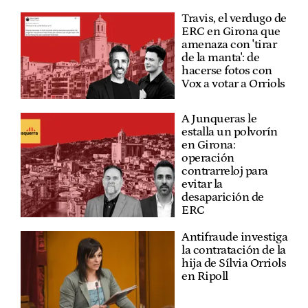
Travis, el verdugo de
ERC en Girona que
amenaza con 'tirar
de la manta': de
hacerse fotos con
Vox a votar a Orriols
A Junqueras le
estalla un polvorín
en Girona:
operación
contrarreloj para
evitar la
desaparición de
ERC
Antifraude investiga
la contratación de la
hija de Sílvia Orriols
en Ripoll