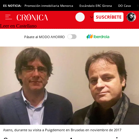
ES NOTICIA:
Promoción inmobiliaria Menorca
Escándalo ERC Girona
DO Cava
N
Leer en Castellano
Pásate al MODO AHORRO
Asens, durante su visita a Puigdemont en Bruselas en noviembre de 2017