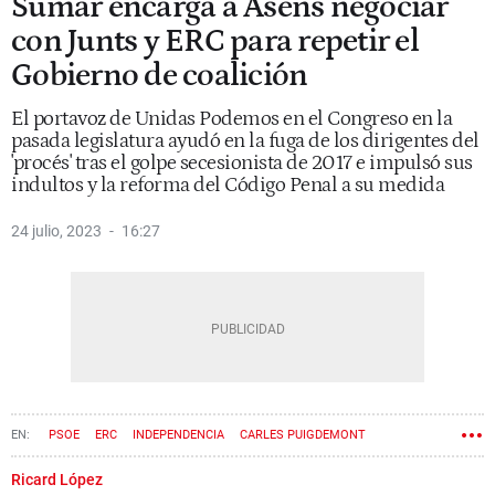
Sumar encarga a Asens negociar
con Junts y ERC para repetir el
Gobierno de coalición
El portavoz de Unidas Podemos en el Congreso en la
pasada legislatura ayudó en la fuga de los dirigentes del
'procés' tras el golpe secesionista de 2017 e impulsó sus
indultos y la reforma del Código Penal a su medida
24 julio, 2023
16:27
PSOE
ERC
INDEPENDENCIA
CARLES PUIGDEMONT
NACIONALISMO
JAUME ASENS
ELECCIONES GENERALES
PROCÉS
Ricard López