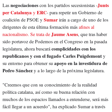
negociaciones
Junts
Las
con los partidos secesionistas -
GOBIERNO
EN COMÚ PODEM
JUNTS PER CATALUNYA
SUMAR
per Catalunya
ERC
y
- para repetir un Gobierno de
Sumar
coalición de PSOE y
irán a cargo de uno de los
dirigentes de esta última formación más
afines al
Jaume Asens
nacionalismo. Se trata de
, que tras haber
sido portavoz de Podemos en el Congreso en la pasada
complicidades con los
legislatura, ahora buscará
republicanos y con el fugado Carles Puigdemont
y
apoyo en la investidura de
su entorno para obtener su
Pedro Sánchez
y a lo largo de la próxima legislatura.
"Creemos que con su conocimiento de la realidad
política catalana, así como su buena relación con
muchos de los espacios llamados a entenderse, será más
fácil llegar a un acuerdo", ha explicado Sumar a través