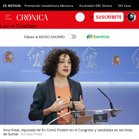
ES NOTICIA:
Promoción inmobiliaria Menorca
Escándalo ERC Girona
DO Cava
N
Leer en Castellano
Pásate al MODO AHORRO
Aina Vidal, diputada de En Comú Podem en el Congreso y candidata en las listas
de Sumar
Europa Press