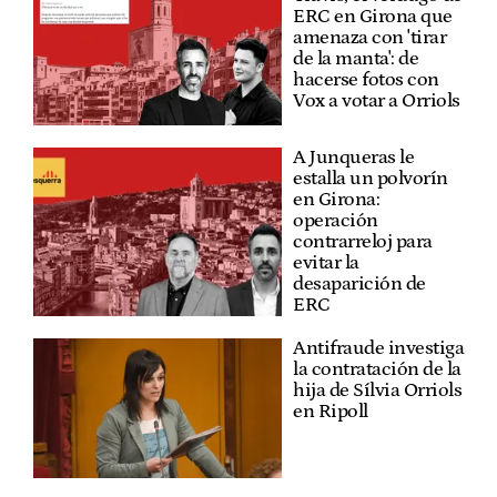
ERC en Girona que
amenaza con 'tirar
de la manta': de
hacerse fotos con
Vox a votar a Orriols
A Junqueras le
estalla un polvorín
en Girona:
operación
contrarreloj para
evitar la
desaparición de
ERC
Antifraude investiga
la contratación de la
hija de Sílvia Orriols
en Ripoll