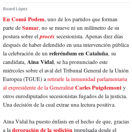
UNIÓN EUROPEA
PROCÉS
BARCELONA EN COMÚ
EN COMÚ PODEM
Ricard López
En Comú Podem
, uno de los partidos que forman
COMUNS
CATALUNYA EN COMÚ
SUMAR
Sumar
parte de
, no se mueve ni un milímetro de su
procés
postura sobre el
secesionista. Apenas diez días
después de haber defendido en una intervención pública
referéndum en Cataluña
la celebración de un
, su
Aina Vidal
candidata,
, se ha pronunciado este
miércoles sobre el aval del Tribunal General de la Unión
Europea (TGUE) a
retirarle la inmunidad parlamentaria
Carles Puigdemont
al expresidente de la Generalitat
y
otros eurodiputados secesionistas fugados de la justicia.
Una decisión de la cual extrae una lectura positiva.
Aina Vidal ha puesto énfasis en el hecho de que, gracias
derogación de la sedición
a la
impulsada desde el